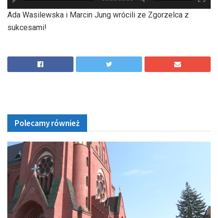
hd2880
hd2160
hd2160
hd1440
highres
hd1080
hd720
large
medium
small
tiny
Ada Wasilewska i Marcin Jung wrócili ze Zgorzelca z
sukcesami!
Polecamy również