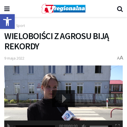
Otwórz pasek narzędzi
Start
Sport
WIELOBOIŚCI Z AGROSU BIJĄ
REKORDY
A
9 maja 2022
A
00:00/00:00