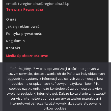
email: tvregionalna@regionalna24.pl
Telewizja Regionalna
O nas
Jak się reklamować
Polityka prywatności
Regulamin
Kontakt
Media Społecznościowe
Facebook
Informujemy, iż w celu optymalizacji treści dostępnych w
naszym serwisie, dostosowania ich do Państwa indywidualnych
potrzeb korzystamy z informacji zapisanych za pomocą plików
Youtube
cookies na urządzeniach końcowych użytkowników. Pliki
cookies użytkownik może kontrolować za pomocą ustawień
swojej przeglądarki internetowej. Dalsze korzystanie z naszego
© 2022 – Telewizja Regionalna w Żarach
serwisu internetowego, bez zmiany ustawień przeglądarki
Projektowanie stron WWW –
RAGACOM
internetowej oznacza, iż użytkownik akceptuje stosowanie
plików cookies.