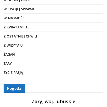
W TWOJEJ SPRAWIE
WIADOMOŚCI
Z KWIATAMI U…
Z OSTATNIEJ CHWILI
Z WIZYTĄ U…
ŻAGAŃ
ŻARY
ŻYĆ Z PASJĄ
Pogoda
Żary, woj. lubuskie