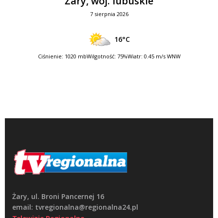
Żary, woj. lubuskie
7 sierpnia 2026
16°C
Ciśnienie: 1020 mb
Wilgotność: 75%
Wiatr: 0.45 m/s WNW
Żary, ul. Broni Pancernej 16
email: tvregionalna@regionalna24.pl
Telewizja Regionalna