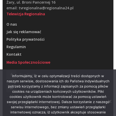
Żary, ul. Broni Pancernej 16
email: tvregionalna@regionalna24.pl
Telewizja Regionalna
O nas
Jak się reklamować
Polityka prywatności
Regulamin
Kontakt
Media Społecznościowe
Facebook
Informujemy, iż w celu optymalizacji treści dostępnych w
naszym serwisie, dostosowania ich do Państwa indywidualnych
potrzeb korzystamy z informacji zapisanych za pomocą plików
Youtube
cookies na urządzeniach końcowych użytkowników. Pliki
cookies użytkownik może kontrolować za pomocą ustawień
swojej przeglądarki internetowej. Dalsze korzystanie z naszego
© 2022 – Telewizja Regionalna w Żarach
serwisu internetowego, bez zmiany ustawień przeglądarki
Projektowanie stron WWW –
RAGACOM
internetowej oznacza, iż użytkownik akceptuje stosowanie