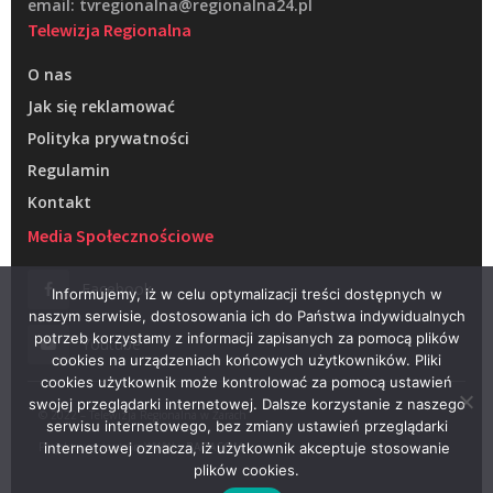
email: tvregionalna@regionalna24.pl
Telewizja Regionalna
O nas
Jak się reklamować
Polityka prywatności
Regulamin
Kontakt
Media Społecznościowe
Facebook
Informujemy, iż w celu optymalizacji treści dostępnych w
naszym serwisie, dostosowania ich do Państwa indywidualnych
potrzeb korzystamy z informacji zapisanych za pomocą plików
Youtube
cookies na urządzeniach końcowych użytkowników. Pliki
cookies użytkownik może kontrolować za pomocą ustawień
swojej przeglądarki internetowej. Dalsze korzystanie z naszego
© 2022 – Telewizja Regionalna w Żarach
serwisu internetowego, bez zmiany ustawień przeglądarki
Projektowanie stron WWW –
RAGACOM
internetowej oznacza, iż użytkownik akceptuje stosowanie
plików cookies.