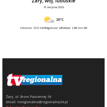
Żary, woj. lubuskie
10 sierpnia 2026
20°C
Ciśnienie: 1012 mb
Wilgotność: 64%
Wiatr: 2.88 m/s SW
Żary, ul. Broni Pancernej 16
email: tvregionalna@regionalna24.pl