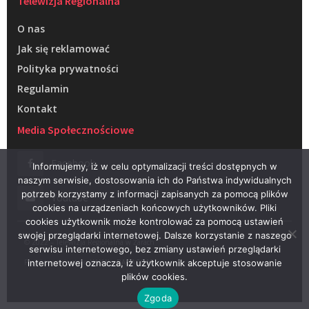
Telewizja Regionalna
O nas
Jak się reklamować
Polityka prywatności
Regulamin
Kontakt
Media Społecznościowe
Facebook
Informujemy, iż w celu optymalizacji treści dostępnych w
naszym serwisie, dostosowania ich do Państwa indywidualnych
potrzeb korzystamy z informacji zapisanych za pomocą plików
Youtube
cookies na urządzeniach końcowych użytkowników. Pliki
cookies użytkownik może kontrolować za pomocą ustawień
swojej przeglądarki internetowej. Dalsze korzystanie z naszego
© 2022 – Telewizja Regionalna w Żarach
serwisu internetowego, bez zmiany ustawień przeglądarki
Projektowanie stron WWW –
RAGACOM
internetowej oznacza, iż użytkownik akceptuje stosowanie
plików cookies.
Zgoda