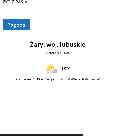
ŻYĆ Z PASJĄ
Pogoda
Żary, woj. lubuskie
7 sierpnia 2026
18°C
Ciśnienie: 1019 mb
Wilgotność: 67%
Wiatr: 0.89 m/s W