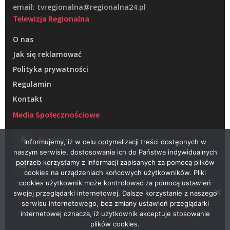
email: tvregionalna@regionalna24.pl
Telewizja Regionalna
O nas
Jak się reklamować
Polityka prywatności
Regulamin
Kontakt
Media Społecznościowe
Facebook
Informujemy, iż w celu optymalizacji treści dostępnych w
naszym serwisie, dostosowania ich do Państwa indywidualnych
potrzeb korzystamy z informacji zapisanych za pomocą plików
Youtube
cookies na urządzeniach końcowych użytkowników. Pliki
cookies użytkownik może kontrolować za pomocą ustawień
swojej przeglądarki internetowej. Dalsze korzystanie z naszego
© 2022 – Telewizja Regionalna w Żarach
serwisu internetowego, bez zmiany ustawień przeglądarki
Projektowanie stron WWW –
RAGACOM
internetowej oznacza, iż użytkownik akceptuje stosowanie
plików cookies.