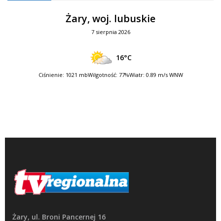
Żary, woj. lubuskie
7 sierpnia 2026
16°C
Ciśnienie: 1021 mb
Wilgotność: 77%
Wiatr: 0.89 m/s WNW
Żary, ul. Broni Pancernej 16