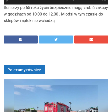
hd2880
hd2160
hd2160
hd1440
highres
hd1080
hd720
large
medium
small
tiny
Seniorzy po 65 roku życia bezpiecznie mogą zrobić zakupy
w godzinach od 10.00 do 12.00 . Młodsi w tym czasie do
sklepów i aptek nie wchodzą.
Polecamy również