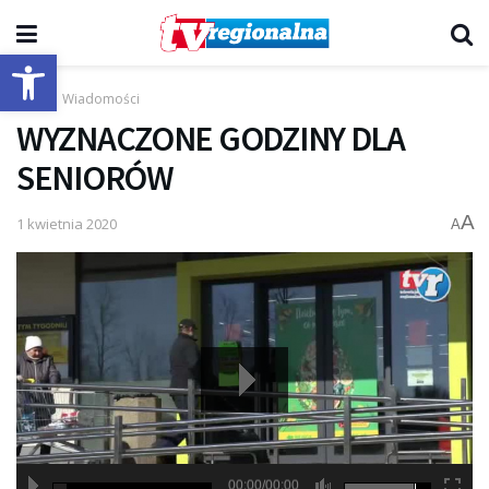
Otwórz pasek narzędzi
Start
Wiadomości
WYZNACZONE GODZINY DLA
SENIORÓW
A
1 kwietnia 2020
A
00:00/00:00