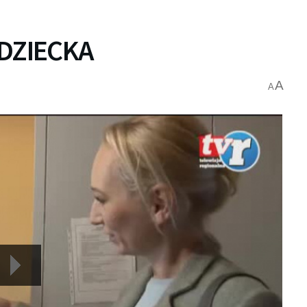
DZIECKA
A
A