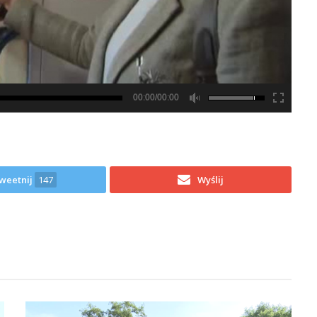
00:00/00:00
weetnij
147
Wyślij