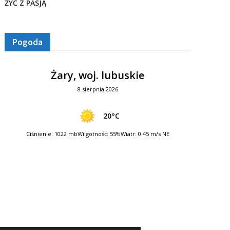
ŻYĆ Z PASJĄ
Pogoda
Żary, woj. lubuskie
8 sierpnia 2026
20°C
Ciśnienie: 1022 mb
Wilgotność: 55%
Wiatr: 0.45 m/s NE