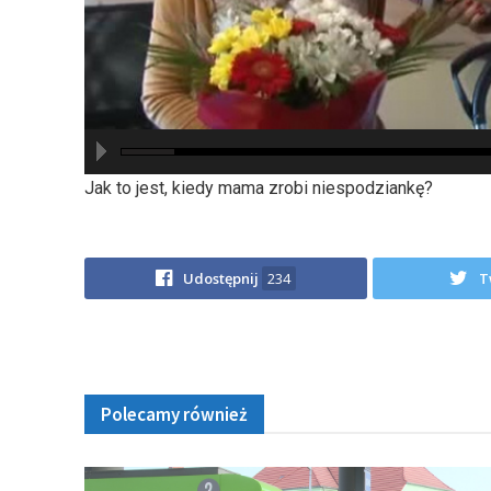
hd2880
hd2160
hd2160
hd1440
highres
hd1080
hd720
large
medium
small
tiny
Jak to jest, kiedy mama zrobi niespodziankę?
Udostępnij
234
T
Polecamy również