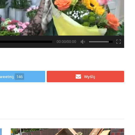
00:00/00:00
weetnij
146
Wyślij