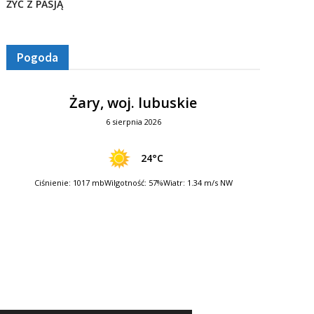
ŻYĆ Z PASJĄ
Pogoda
Żary, woj. lubuskie
6 sierpnia 2026
24°C
Ciśnienie: 1017 mb
Wilgotność: 57%
Wiatr: 1.34 m/s NW