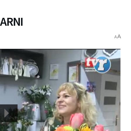
IARNI
A
A