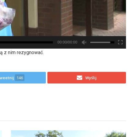
00:00/00:00
ją z nim rezygnować.
weetnij
146
Wyślij