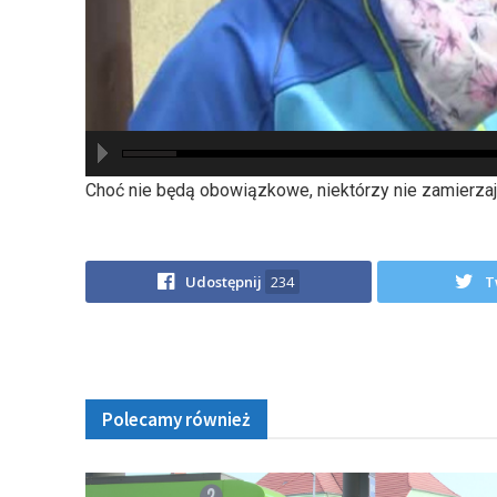
hd2880
hd2160
hd2160
hd1440
highres
hd1080
hd720
large
medium
small
tiny
Choć nie będą obowiązkowe, niektórzy nie zamierza
Udostępnij
234
T
Polecamy również