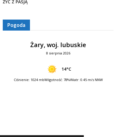
ŻYĆ Z PASJĄ
Pogoda
Żary, woj. lubuskie
8 sierpnia 2026
14°C
Ciśnienie: 1024 mb
Wilgotność: 78%
Wiatr: 0.45 m/s NNW