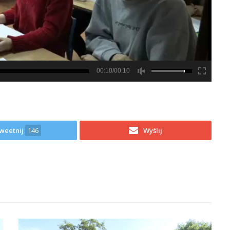
00:10/00:10
weetnij
146
Wyślij