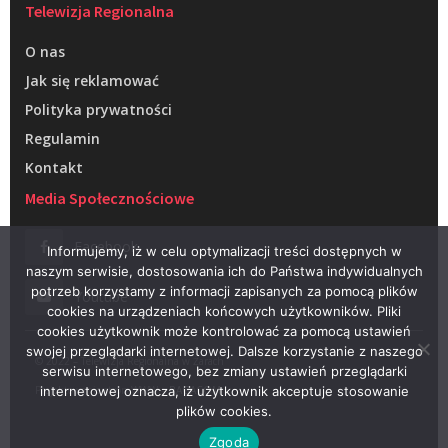
Telewizja Regionalna
O nas
Jak się reklamować
Polityka prywatności
Regulamin
Kontakt
Media Społecznościowe
Facebook
Informujemy, iż w celu optymalizacji treści dostępnych w
naszym serwisie, dostosowania ich do Państwa indywidualnych
potrzeb korzystamy z informacji zapisanych za pomocą plików
Youtube
cookies na urządzeniach końcowych użytkowników. Pliki
cookies użytkownik może kontrolować za pomocą ustawień
swojej przeglądarki internetowej. Dalsze korzystanie z naszego
© 2022 – Telewizja Regionalna w Żarach
serwisu internetowego, bez zmiany ustawień przeglądarki
Projektowanie stron WWW –
RAGACOM
internetowej oznacza, iż użytkownik akceptuje stosowanie
plików cookies.
Zgoda