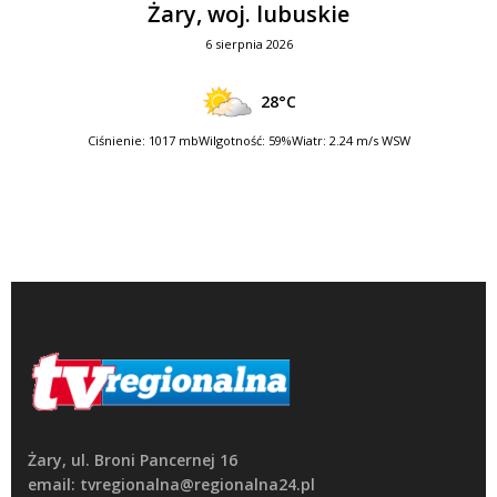
Żary, woj. lubuskie
6 sierpnia 2026
28°C
Ciśnienie: 1017 mb
Wilgotność: 59%
Wiatr: 2.24 m/s WSW
Żary, ul. Broni Pancernej 16
email: tvregionalna@regionalna24.pl