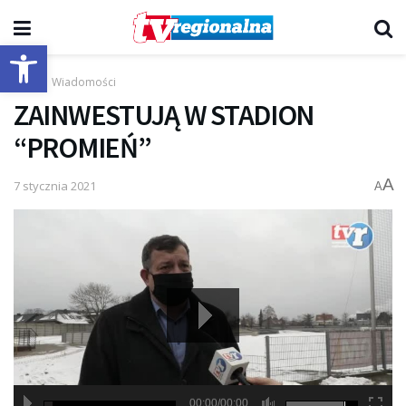
Otwórz pasek narzędzi
Start
Wiadomości
ZAINWESTUJĄ W STADION
“PROMIEŃ”
A
7 stycznia 2021
A
00:00/00:00