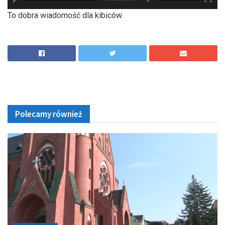
hd2880
hd2160
hd2160
hd1440
highres
hd1080
hd720
large
medium
small
tiny
To dobra wiadomość dla kibiców.
Polecamy również