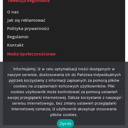
Telewizja Regionalna
O nas
Jak się reklamować
Polityka prywatności
Regulamin
Kontakt
Media Społecznościowe
Facebook
Informujemy, iż w celu optymalizacji treści dostępnych w
naszym serwisie, dostosowania ich do Państwa indywidualnych
potrzeb korzystamy z informacji zapisanych za pomocą plików
Youtube
cookies na urządzeniach końcowych użytkowników. Pliki
cookies użytkownik może kontrolować za pomocą ustawień
swojej przeglądarki internetowej. Dalsze korzystanie z naszego
© 2022 – Telewizja Regionalna w Żarach
serwisu internetowego, bez zmiany ustawień przeglądarki
Projektowanie stron WWW –
RAGACOM
internetowej oznacza, iż użytkownik akceptuje stosowanie
plików cookies.
Zgoda