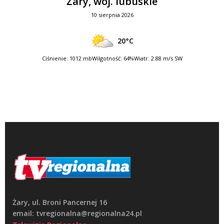
Żary, woj. lubuskie
10 sierpnia 2026
20°C
Ciśnienie: 1012 mb
Wilgotność: 64%
Wiatr: 2.88 m/s SW
Żary, ul. Broni Pancernej 16
email: tvregionalna@regionalna24.pl