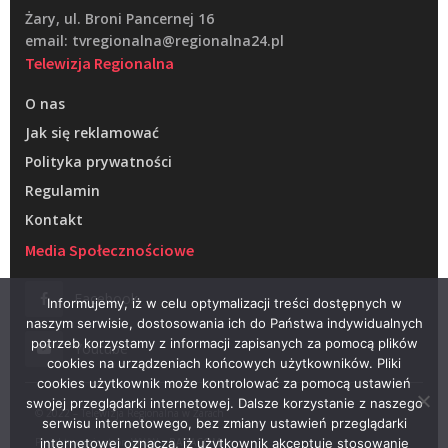
Żary, ul. Broni Pancernej 16
email: tvregionalna@regionalna24.pl
Telewizja Regionalna
O nas
Jak się reklamować
Polityka prywatności
Regulamin
Kontakt
Media Społecznościowe
Facebook
Informujemy, iż w celu optymalizacji treści dostępnych w
naszym serwisie, dostosowania ich do Państwa indywidualnych
potrzeb korzystamy z informacji zapisanych za pomocą plików
Youtube
cookies na urządzeniach końcowych użytkowników. Pliki
cookies użytkownik może kontrolować za pomocą ustawień
swojej przeglądarki internetowej. Dalsze korzystanie z naszego
© 2022 – Telewizja Regionalna w Żarach
serwisu internetowego, bez zmiany ustawień przeglądarki
Projektowanie stron WWW –
RAGACOM
internetowej oznacza, iż użytkownik akceptuje stosowanie