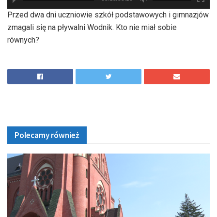
hd2880
hd2160
hd2160
hd1440
highres
hd1080
hd720
large
medium
small
tiny
Przed dwa dni uczniowie szkół podstawowych i gimnazjów
zmagali się na pływalni Wodnik. Kto nie miał sobie
równych?
Polecamy również