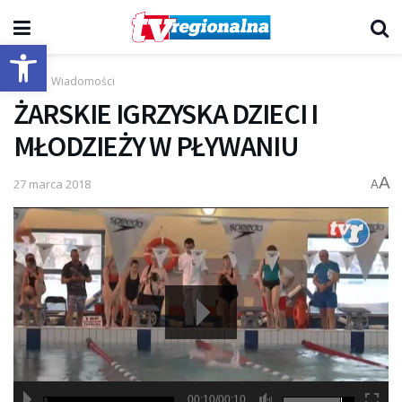
Otwórz pasek narzędzi
Start
Wiadomości
ŻARSKIE IGRZYSKA DZIECI I
MŁODZIEŻY W PŁYWANIU
A
27 marca 2018
A
00:10/00:10