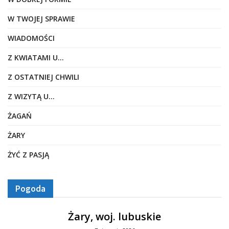
W TWOJEJ SPRAWIE
WIADOMOŚCI
Z KWIATAMI U…
Z OSTATNIEJ CHWILI
Z WIZYTĄ U…
ŻAGAŃ
ŻARY
ŻYĆ Z PASJĄ
Pogoda
Żary, woj. lubuskie