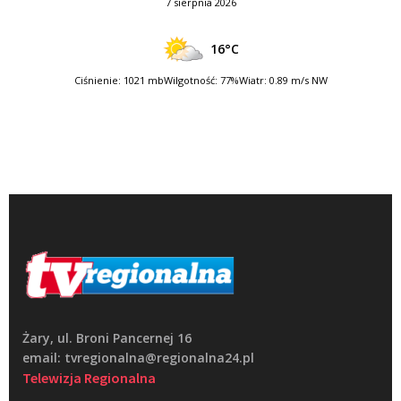
7 sierpnia 2026
16°C
Ciśnienie: 1021 mb
Wilgotność: 77%
Wiatr: 0.89 m/s NW
Żary, ul. Broni Pancernej 16
email: tvregionalna@regionalna24.pl
Telewizja Regionalna