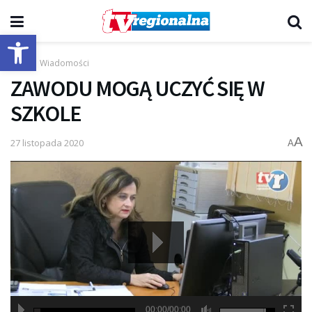
Otwórz pasek narzędzi
Start
Wiadomości
ZAWODU MOGĄ UCZYĆ SIĘ W
SZKOLE
A
27 listopada 2020
A
00:00/00:00