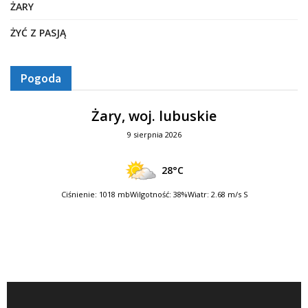
ŻARY
ŻYĆ Z PASJĄ
Pogoda
Żary, woj. lubuskie
9 sierpnia 2026
28°C
Ciśnienie: 1018 mb
Wilgotność: 38%
Wiatr: 2.68 m/s S