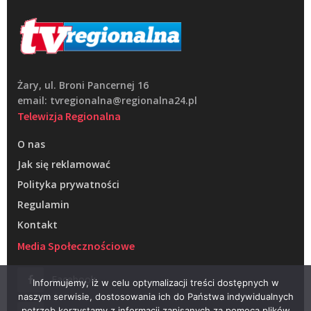
Żary, ul. Broni Pancernej 16
email: tvregionalna@regionalna24.pl
Telewizja Regionalna
O nas
Jak się reklamować
Polityka prywatności
Regulamin
Kontakt
Media Społecznościowe
Facebook
Informujemy, iż w celu optymalizacji treści dostępnych w
naszym serwisie, dostosowania ich do Państwa indywidualnych
potrzeb korzystamy z informacji zapisanych za pomocą plików