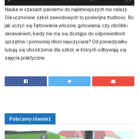
hd2880
hd2160
hd2160
hd1440
highres
hd1080
hd720
large
medium
small
tiny
Nauka w czasach pandemii do najłatwiejszych nie należy.
Dla uczniowie szkół zawodowych to podwójna trudność. Bo
jak uczyć się farbowania włosów, gotowania, czy obróbki
skrawaniem, kiedy nie ma się dostępu do odpowiednich
sprzętów i pomocnej dłoni nauczyciela? Od poniedziałku
luzują się obostrzenia dla szkół, w których odbywają się
zajęcia praktyczne.
Polecamy również