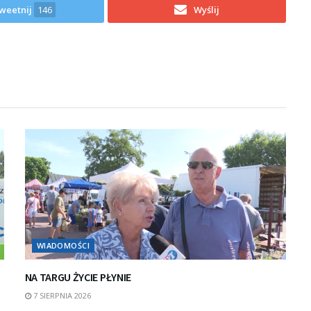
weetnij
146
Wyślij
WIADOMOŚCI
NA TARGU ŻYCIE PŁYNIE
7 SIERPNIA 2026