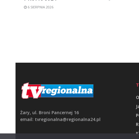
6 SIERPNIA 2026
T
O
J
Żary, ul. Broni Pancernej 16
P
email: tvregionalna@regionalna24.pl
R
K