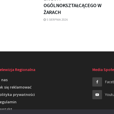
OGÓLNOKSZTAŁCĄCEGO W
ŻARACH
5 SIERPNIA 2026
elewizja Regionalna
Media Społ
 nas
Face
ak się reklamować
olityka prywatności
Yout
egulamin
ontakt