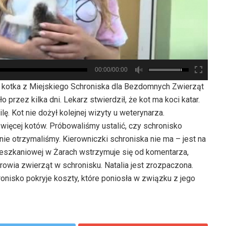
00:00/00:00
ę kotka z Miejskiego Schroniska dla Bezdomnych Zwierząt
ło przez kilka dni. Lekarz stwierdził, że kot ma koci katar.
lę. Kot nie dożył kolejnej wizyty u weterynarza.
więcej kotów. Próbowaliśmy ustalić, czy schronisko
nie otrzymaliśmy. Kierowniczki schroniska nie ma – jest na
ieszkaniowej w Żarach wstrzymuje się od komentarza,
rowia zwierząt w schronisku. Natalia jest zrozpaczona.
chronisko pokryje koszty, które poniosła w związku z jego