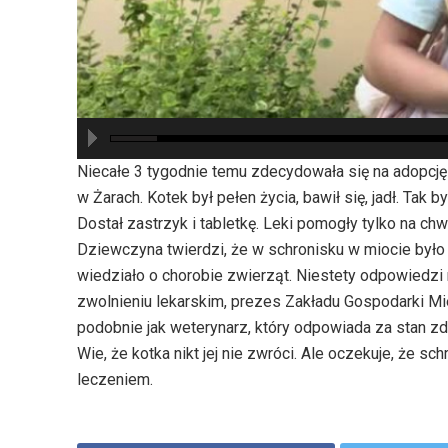
hd2880
hd2160
hd2160
hd1440
highres
hd1080
hd720
large
medium
small
tiny
Niecałe 3 tygodnie temu zdecydowała się na adopcj
w Żarach. Kotek był pełen życia, bawił się, jadł. Tak by
Dostał zastrzyk i tabletkę. Leki pomogły tylko na chwi
Dziewczyna twierdzi, że w schronisku w miocie było 
wiedziało o chorobie zwierząt. Niestety odpowiedzi 
zwolnieniu lekarskim, prezes Zakładu Gospodarki M
podobnie jak weterynarz, który odpowiada za stan zd
Wie, że kotka nikt jej nie zwróci. Ale oczekuje, że s
leczeniem.