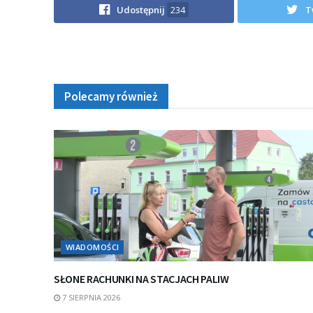
Udostępnij
234
T
Polecamy również
WIADOMOŚCI
SŁONE RACHUNKI NA STACJACH PALIW
7 SIERPNIA 2026