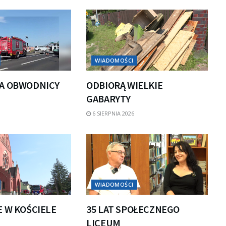
WIADOMOŚCI
A OBWODNICY
ODBIORĄ WIELKIE
GABARYTY
6 SIERPNIA 2026
WIADOMOŚCI
E W KOŚCIELE
35 LAT SPOŁECZNEGO
LICEUM