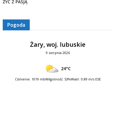
ŻYĆ Z PASJĄ
Pogoda
Żary, woj. lubuskie
9 sierpnia 2026
24°C
Ciśnienie: 1019 mb
Wilgotność: 53%
Wiatr: 0.89 m/s ESE