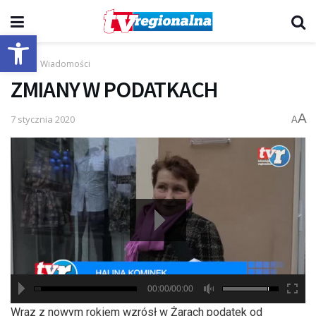
Otwórz pasek narzędzi
Start
Wiadomości
ZMIANY W PODATKACH
A
7 stycznia 2020
A
00:00/00:00
hd2880
hd2160
hd2160
hd1440
highres
hd1080
hd720
large
medium
small
tiny
Wraz z nowym rokiem wzrósł w Żarach podatek od