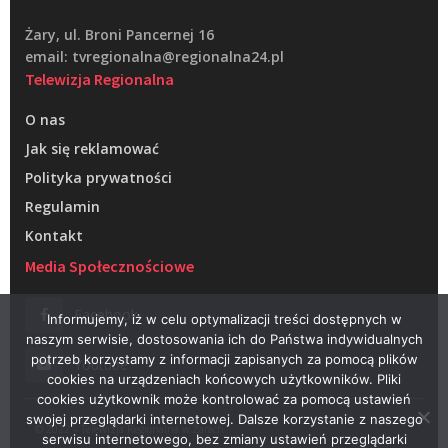
Żary, ul. Broni Pancernej 16
email: tvregionalna@regionalna24.pl
Telewizja Regionalna
O nas
Jak się reklamować
Polityka prywatności
Regulamin
Kontakt
Media Społecznościowe
Facebook
Informujemy, iż w celu optymalizacji treści dostępnych w
naszym serwisie, dostosowania ich do Państwa indywidualnych
potrzeb korzystamy z informacji zapisanych za pomocą plików
Youtube
cookies na urządzeniach końcowych użytkowników. Pliki
cookies użytkownik może kontrolować za pomocą ustawień
swojej przeglądarki internetowej. Dalsze korzystanie z naszego
© 2022 – Telewizja Regionalna w Żarach
serwisu internetowego, bez zmiany ustawień przeglądarki