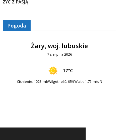
ŻYĆ Z PASJĄ
Pogoda
Żary, woj. lubuskie
7 sierpnia 2026
17°C
Ciśnienie: 1023 mb
Wilgotność: 65%
Wiatr: 1.79 m/s N