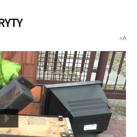
RYTY
A
A