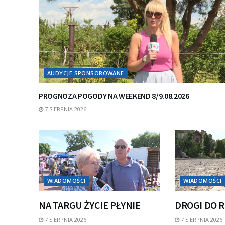
AUDYCJE SPONSOROWANE
PROGNOZA POGODY NA WEEKEND 8/9.08.2026
7 SIERPNIA 2026
WIADOMOŚCI
WIADOMOŚCI
NA TARGU ŻYCIE PŁYNIE
DROGI DO 
7 SIERPNIA 2026
7 SIERPNIA 2026