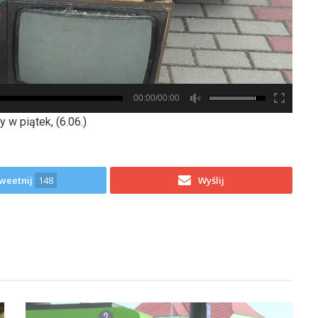
00:00/00:00
 w piątek, (6.06.)
weetnij
148
Wyślij