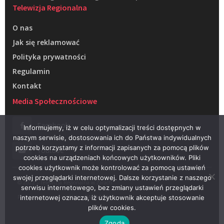
Telewizja Regionalna
O nas
Jak się reklamować
Polityka prywatności
Regulamin
Kontakt
Media Społecznościowe
Facebook
Informujemy, iż w celu optymalizacji treści dostępnych w
naszym serwisie, dostosowania ich do Państwa indywidualnych
potrzeb korzystamy z informacji zapisanych za pomocą plików
Youtube
cookies na urządzeniach końcowych użytkowników. Pliki
cookies użytkownik może kontrolować za pomocą ustawień
swojej przeglądarki internetowej. Dalsze korzystanie z naszego
© 2022 – Telewizja Regionalna w Żarach
serwisu internetowego, bez zmiany ustawień przeglądarki
Projektowanie stron WWW –
RAGACOM
internetowej oznacza, iż użytkownik akceptuje stosowanie
plików cookies.
Zgoda