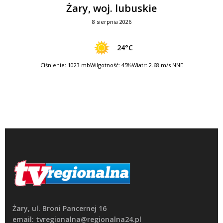
Żary, woj. lubuskie
8 sierpnia 2026
24°C
Ciśnienie: 1023 mb
Wilgotność: 45%
Wiatr: 2.68 m/s NNE
Żary, ul. Broni Pancernej 16
email: tvregionalna@regionalna24.pl