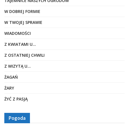
TAJEMNICE NASZYCH OGRODÓW
W DOBREJ FORMIE
W TWOJEJ SPRAWIE
WIADOMOŚCI
Z KWIATAMI U…
Z OSTATNIEJ CHWILI
Z WIZYTĄ U…
ŻAGAŃ
ŻARY
ŻYĆ Z PASJĄ
Pogoda