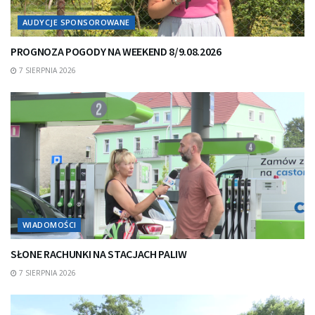
AUDYCJE SPONSOROWANE
PROGNOZA POGODY NA WEEKEND 8/9.08.2026
7 SIERPNIA 2026
WIADOMOŚCI
SŁONE RACHUNKI NA STACJACH PALIW
7 SIERPNIA 2026