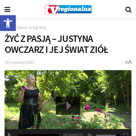
Otwórz pasek narzędzi
Start
Nasze programy
ŻYĆ Z PASJĄ – JUSTYNA
OWCZARZ I JEJ ŚWIAT ZIÓŁ
A
18 czerwca 2025
A
00:00/00:00