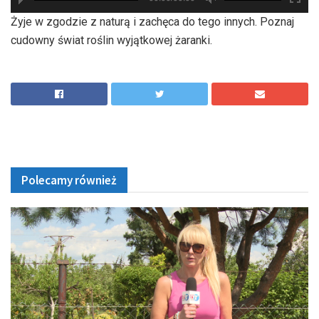
hd2880
hd2160
hd2160
hd1440
highres
hd1080
hd720
large
medium
small
tiny
Żyje w zgodzie z naturą i zachęca do tego innych. Poznaj
cudowny świat roślin wyjątkowej żaranki.
Polecamy również