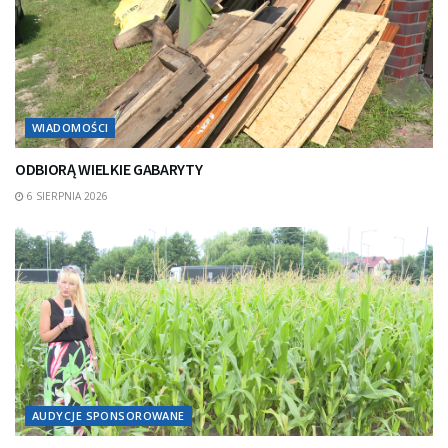
WIADOMOŚCI
ODBIORĄ WIELKIE GABARYTY
6 SIERPNIA 2026
AUDYCJE SPONSOROWANE