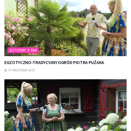
JESTEŚMY Z ŻAR
EGZOTYCZNO-TRADYCYJNY OGRÓD PIOTRA PUŻAKA
15 WRZEŚNIA 2025