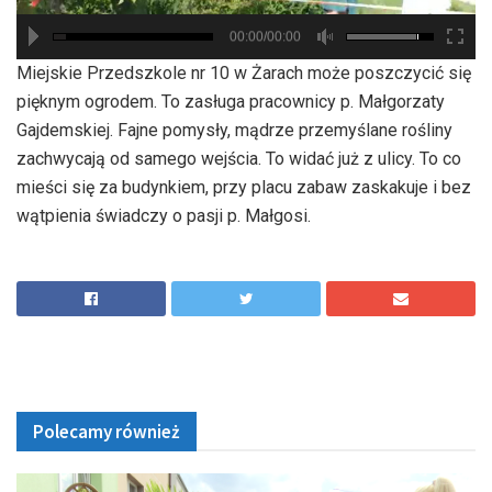
00:00/00:00
hd2880
hd2160
hd2160
hd1440
highres
hd1080
hd720
large
medium
small
tiny
Miejskie Przedszkole nr 10 w Żarach może poszczycić się
pięknym ogrodem. To zasługa pracownicy p. Małgorzaty
Gajdemskiej. Fajne pomysły, mądrze przemyślane rośliny
zachwycają od samego wejścia. To widać już z ulicy. To co
mieści się za budynkiem, przy placu zabaw zaskakuje i bez
wątpienia świadczy o pasji p. Małgosi.
Polecamy również