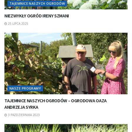
TAJEMNICE NASZYCH OGRODÓW
NIEZWYKŁY OGRÓD IRENY SZMANI
25 LIPCA 2025
NASZE PROGRAMY
TAJEMNICE NASZYCH OGRODÓW – OGRODOWA OAZA
ANDRZEJA SYRKA
3 PAŹDZIERNIKA 2023