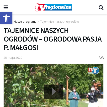
Otwórz pasek narzędzi
Start
Nasze programy
Tajemnice naszych ogrodów
TAJEMNICE NASZYCH
OGRODÓW – OGRODOWA PASJA
P. MAŁGOSI
A
25 maja 2020
A