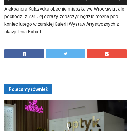
hd2880
hd2160
hd2160
hd1440
highres
hd1080
hd720
large
medium
small
tiny
Aleksandra Kulczycka obecnie mieszka we Wrocławiu , ale
pochodzi z Żar. Jej obrazy zobaczyć będzie można pod
koniec lutego w żarskiej Galerii Wystaw Artystycznych z
okazji Dnia Kobiet.
Polecamy również