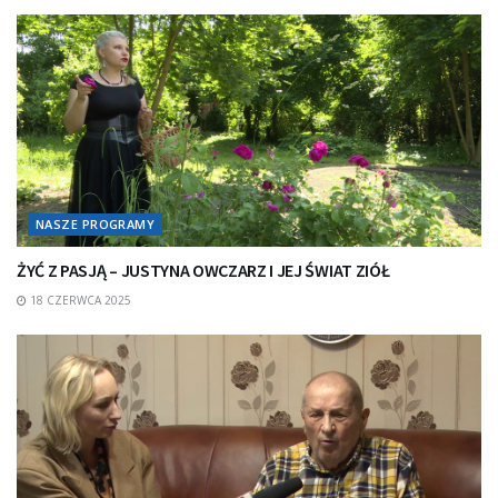
NASZE PROGRAMY
ŻYĆ Z PASJĄ – JUSTYNA OWCZARZ I JEJ ŚWIAT ZIÓŁ
18 CZERWCA 2025