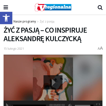
Otwórz pasek narzędzi
Start
Nasze programy
Żyć z pasją
ŻYĆ Z PASJĄ – CO INSPIRUJE
ALEKSANDRĘ KULCZYCKĄ
A
15 lutego 2021
A
00:00/00:00